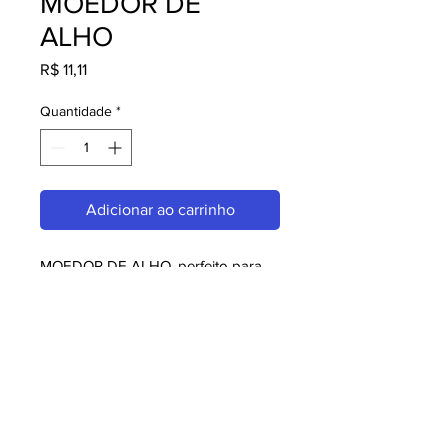
MOEDOR DE
ALHO
Preço
R$ 11,11
Quantidade
*
Adicionar ao carrinho
MOEDOR DE ALHO, perfeito para 
quem busca qualidade e 
praticidade. Ideal para restaurantes, 
amantes da culinária japonesa e 
chefs. Garanta o seu agora!