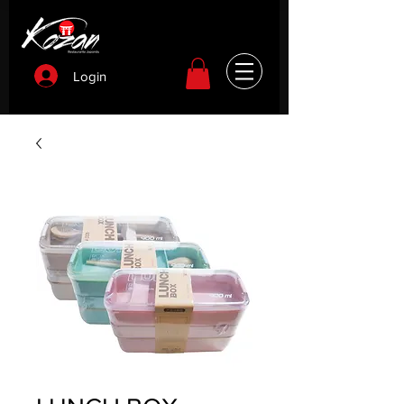
Login