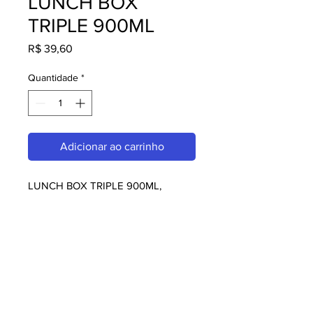
LUNCH BOX
TRIPLE 900ML
Preço
R$ 39,60
Quantidade
*
Adicionar ao carrinho
LUNCH BOX TRIPLE 900ML, 
perfeito para quem busca qualidade 
e praticidade. Ideal para 
restaurantes, amantes da culinária 
japonesa e chefs. Garanta o seu 
agora!