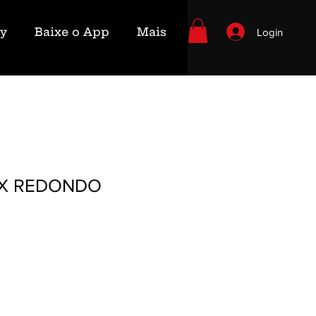
ry
Baixe o App
Mais
Login
X REDONDO