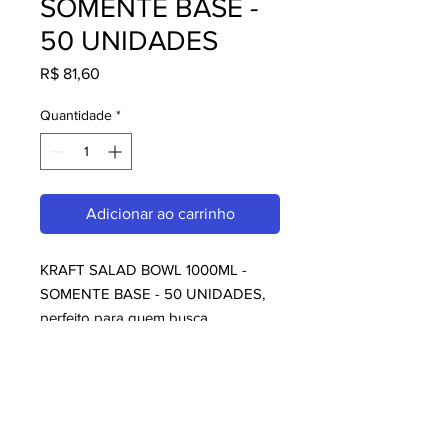
SOMENTE BASE -
50 UNIDADES
Preço
R$ 81,60
Quantidade
*
Adicionar ao carrinho
KRAFT SALAD BOWL 1000ML - 
SOMENTE BASE - 50 UNIDADES, 
perfeito para quem busca 
Sugestões da Casa. Com design 
moderno e qualidade superior, é 
ideal para consumidores exigentes. 
Garanta já o seu e aproveite o 
melhor em ite