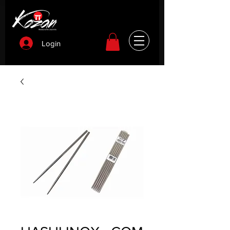
Login