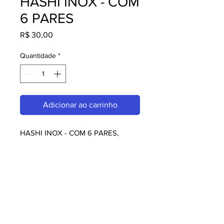
HASHI INOX - COM
6 PARES
Preço
R$ 30,00
Quantidade
*
Adicionar ao carrinho
HASHI INOX - COM 6 PARES, 
perfeito para quem busca hashi. 
Com design moderno e qualidade 
superior, é ideal para consumidores 
exigentes. Garanta já o seu e 
aproveite o melhor em hashi!