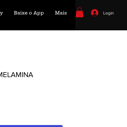
ry
Baixe o App
Mais
Login
MELAMINA