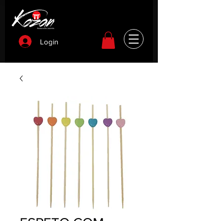
Login