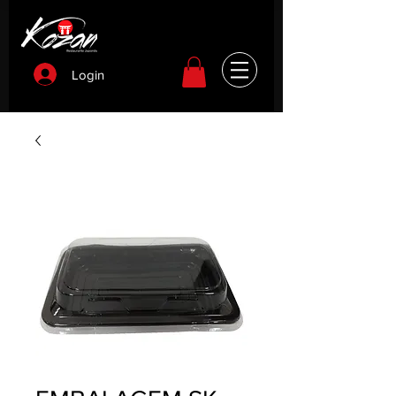
Login