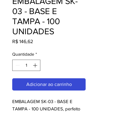
EMBALAGEM SK-
03 - BASE E
TAMPA - 100
UNIDADES
Preço
R$ 146,62
Quantidade
*
Adicionar ao carrinho
EMBALAGEM SK-03 - BASE E 
TAMPA - 100 UNIDADES, perfeito 
para quem busca Sugestões da 
Casa. Com design moderno e 
qualidade superior, é ideal para 