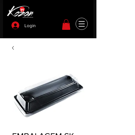
Login