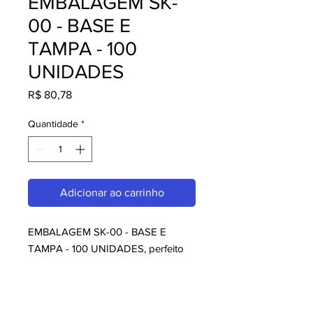
EMBALAGEM SK-
00 - BASE E
TAMPA - 100
UNIDADES
Preço
R$ 80,78
Quantidade
*
Adicionar ao carrinho
EMBALAGEM SK-00 - BASE E 
TAMPA - 100 UNIDADES, perfeito 
para quem busca Sugestões da 
Casa. Com design moderno e 
qualidade superior, é ideal para 