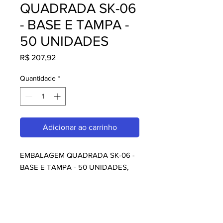
QUADRADA SK-06
- BASE E TAMPA -
50 UNIDADES
Preço
R$ 207,92
Quantidade
*
Adicionar ao carrinho
EMBALAGEM QUADRADA SK-06 - 
BASE E TAMPA - 50 UNIDADES, 
perfeito para quem busca 
embalagens. Com design moderno 
e qualidade superior, é ideal para 
consumidores exigentes. Garanta já 