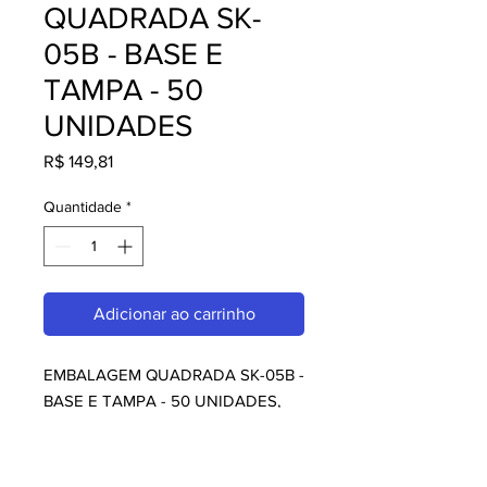
QUADRADA SK-
05B - BASE E
TAMPA - 50
UNIDADES
Preço
R$ 149,81
Quantidade
*
Adicionar ao carrinho
EMBALAGEM QUADRADA SK-05B - 
BASE E TAMPA - 50 UNIDADES, 
perfeito para quem busca 
embalagens. Com design moderno 
e qualidade superior, é ideal para 