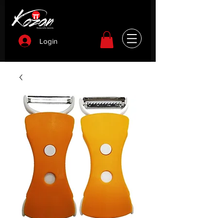
Login