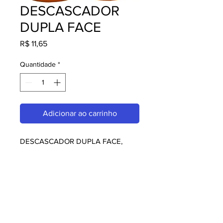
DESCASCADOR
DUPLA FACE
Preço
R$ 11,65
Quantidade
*
Adicionar ao carrinho
DESCASCADOR DUPLA FACE, 
perfeito para quem busca qualidade 
e praticidade. Ideal para 
restaurantes, amantes da culinária 
japonesa e chefs. Garanta o seu 
agora!