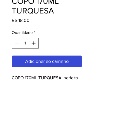
COPO 170ML
TURQUESA
Preço
R$ 18,00
Quantidade
*
Adicionar ao carrinho
COPO 170ML TURQUESA, perfeito 
para quem busca melaminas. Com 
design moderno e qualidade 
superior, é ideal para consumidores 
exigentes. Garanta já o seu e 
aproveite o melhor em melaminas!