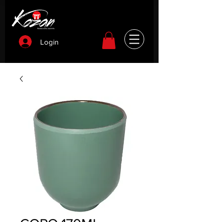
Login