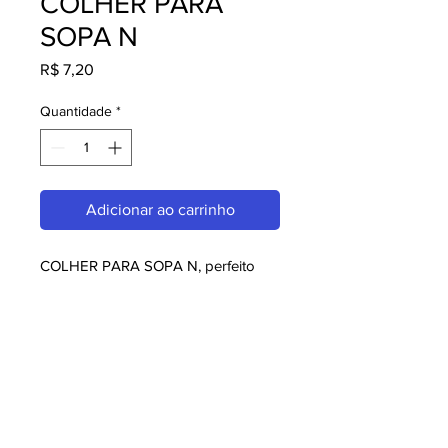
COLHER PARA
SOPA N
Preço
R$ 7,20
Quantidade
*
Adicionar ao carrinho
COLHER PARA SOPA N, perfeito 
para quem busca melaminas. Com 
design moderno e qualidade 
superior, é ideal para consumidores 
exigentes. Garanta já o seu e 
aproveite o melhor em melaminas!