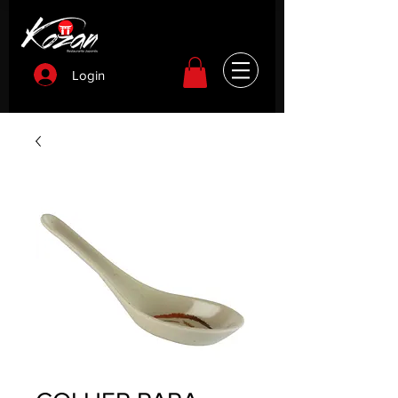
Login