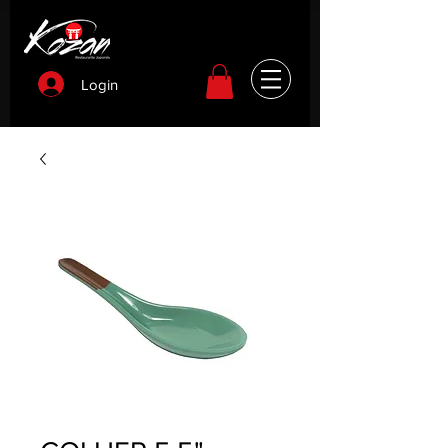
Login