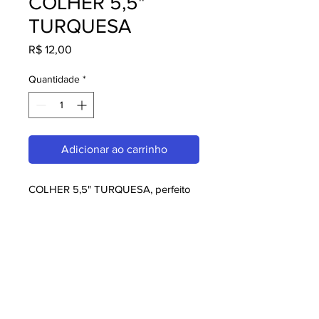
COLHER 5,5"
TURQUESA
Preço
R$ 12,00
Quantidade
*
Adicionar ao carrinho
COLHER 5,5" TURQUESA, perfeito 
para quem busca melaminas. Com 
design moderno e qualidade 
superior, é ideal para consumidores 
exigentes. Garanta já o seu e 
aproveite o melhor em melaminas!