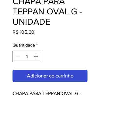
CHAPA PARA
TEPPAN OVAL G -
UNIDADE
Preço
R$ 105,60
Quantidade
*
Adicionar ao carrinho
CHAPA PARA TEPPAN OVAL G - 
UNIDADE, perfeito para quem 
busca qualidade e praticidade. Ideal 
para restaurantes, amantes da 
culinária japonesa e chefs. Garanta o 
seu agora!