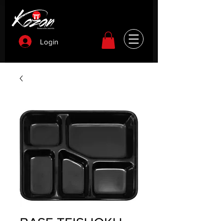
Login