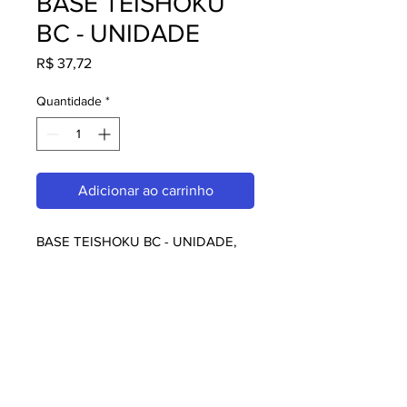
BASE TEISHOKU
BC - UNIDADE
Preço
R$ 37,72
Quantidade
*
Adicionar ao carrinho
BASE TEISHOKU BC - UNIDADE, 
perfeito para quem busca qualidade 
e praticidade. Ideal para 
restaurantes, amantes da culinária 
japonesa e chefs. Garanta o seu 
agora!