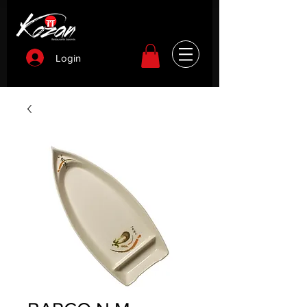
Login