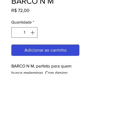
BARCO N M
Preço
R$ 72,00
Quantidade
*
Adicionar ao carrinho
BARCO N M, perfeito para quem 
busca melaminas. Com design 
moderno e qualidade superior, é 
ideal para consumidores exigentes. 
Garanta já o seu e aproveite o 
melhor em melaminas!