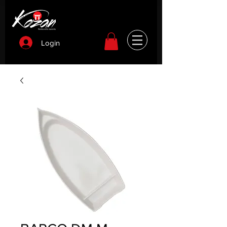
Login