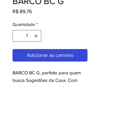
BARCO BC G
Preço
R$ 89,76
Quantidade
*
Adicionar ao carrinho
BARCO BC G, perfeito para quem 
busca Sugestões da Casa. Com 
design moderno e qualidade 
superior, é ideal para consumidores 
exigentes. Garanta já o seu e 
aproveite o melhor em Sugestões 
da Casa!