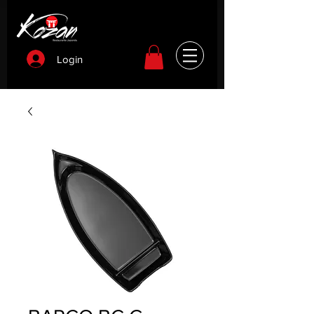
Login