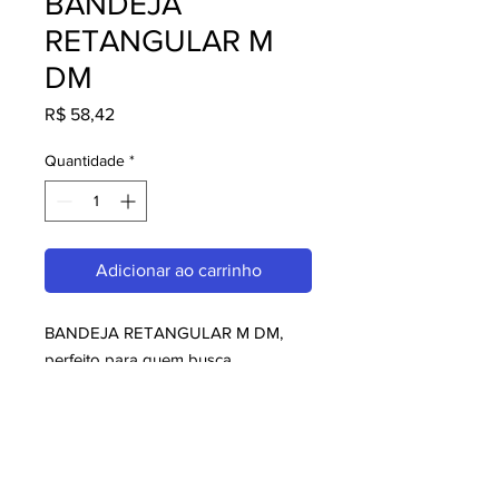
BANDEJA
RETANGULAR M
DM
Preço
R$ 58,42
Quantidade
*
Adicionar ao carrinho
BANDEJA RETANGULAR M DM, 
perfeito para quem busca 
melaminas. Com design moderno e 
qualidade superior, é ideal para 
consumidores exigentes. Garanta já 
o seu e aproveite o melhor em 
melaminas!