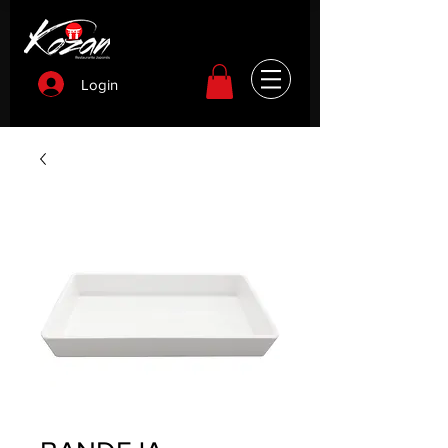
Login