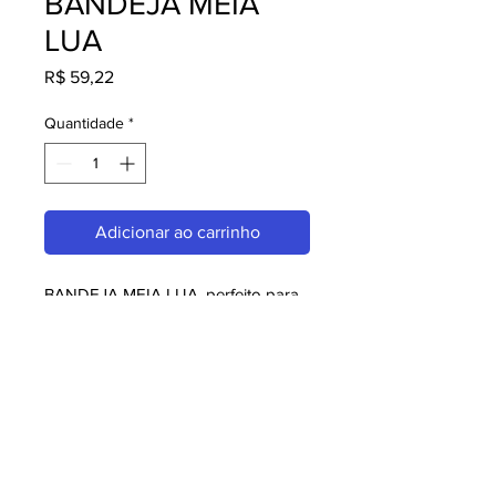
BANDEJA MEIA
LUA
Preço
R$ 59,22
Quantidade
*
Adicionar ao carrinho
BANDEJA MEIA LUA, perfeito para 
quem busca qualidade e 
praticidade. Ideal para restaurantes, 
amantes da culinária japonesa e 
chefs. Garanta o seu agora!