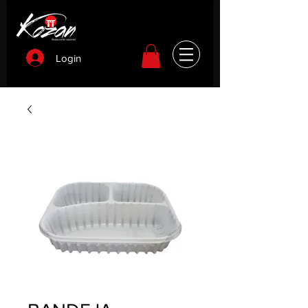
Login