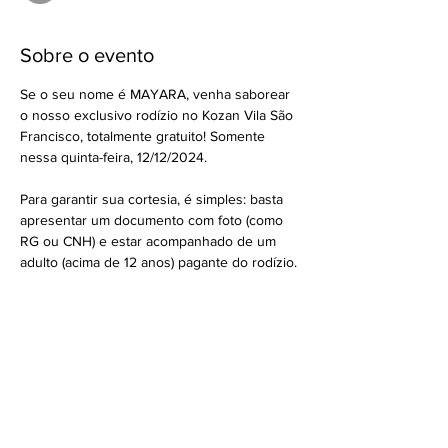
Sobre o evento
Se o seu nome é MAYARA, venha saborear 
o nosso exclusivo rodízio no Kozan Vila São 
Francisco, totalmente gratuito! Somente 
nessa quinta-feira, 12/12/2024.
Para garantir sua cortesia, é simples: basta 
apresentar um documento com foto (como 
RG ou CNH) e estar acompanhado de um 
adulto (acima de 12 anos) pagante do rodízio.
Importante: O nome deve ser exatamente 
como está escrito neste post. Não será 
válido se escrito de outra forma e deve 
corresponder ao primeiro nome. *Esse 
RSVP não garante a reserva da mesa, 
somente a cortesia. Caso tenha fila de 
espera, atenderemos pela ordem de 