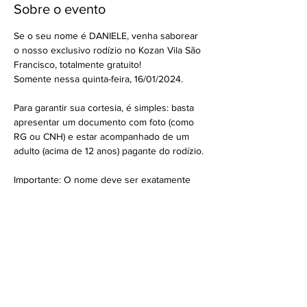
Sobre o evento
Se o seu nome é DANIELE, venha saborear 
o nosso exclusivo rodízio no Kozan Vila São 
Francisco, totalmente gratuito!
Somente nessa quinta-feira, 16/01/2024.
Para garantir sua cortesia, é simples: basta 
apresentar um documento com foto (como 
RG ou CNH) e estar acompanhado de um 
adulto (acima de 12 anos) pagante do rodízio.
Importante: O nome deve ser exatamente 
como está escrito neste post. Não será 
válido se escrito de outra forma e deve 
corresponder ao primeiro nome.
*Esse RSVP não garante a reserva da mesa, 
somente a cortesia. Caso tenha fila de 
espera, atenderemos pela ordem de 
chegada normalmente.