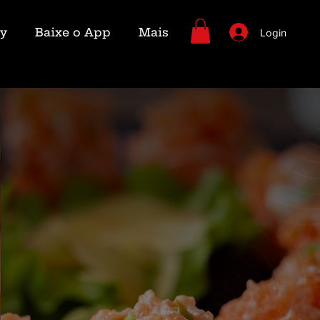
ry
Baixe o App
Mais
Login