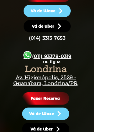
Vá de Waze
Vá de Uber
(014) 3313 7653
(011) 93378-0319
Ou ligue
Londrina
Av. Higienópolis, 2529 -
Guanabara, Londrina/PR,
Fazer Reserva
Vá de Waze
Vá de Uber