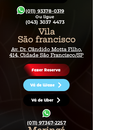
(011) 93378-0319
Ou ligue
(043) 3037 4473
Vila
São francisco
Av. Dr. Cândido Motta Filho,
414, Cidade São Francisco/SP
Fazer Reserva
Vá de Waze
Vá de Uber
(011) 97367-2257