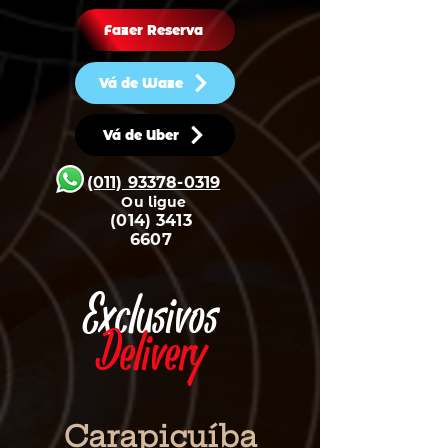
Fazer Reserva
Vá de Waze
Vá de Uber
(011) 93378-0319
Ou ligue
(014) 3413
6607
Exclusivos
Delivery
Carapicuíba