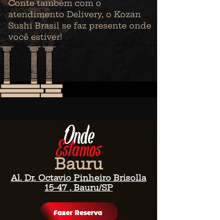
Conte também com o
atendimento Delivery, o Kozan
Sushi Brasil se faz presente onde
você estiver!
On
d
e
Estamos
Bauru
Al. Dr. Octavio Pinheiro Brisolla
15-47 , Bauru/SP
Fazer Reserva